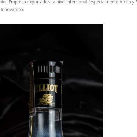
inks
. Empresa exportadora a nivel intercional (especialmente Africa 
Innovafoto
.